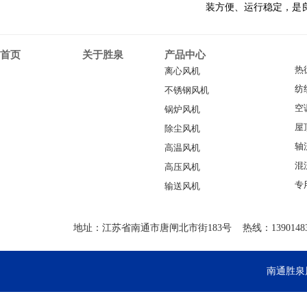
装方便、运行稳定，是
首页
关于胜泉
产品中心
热
离心风机
纺
不锈钢风机
空
锅炉风机
屋
除尘风机
轴
高温风机
混
高压风机
专
输送风机
地址：江苏省南通市唐闸北市街183号 热线：13901483852 
南通胜泉