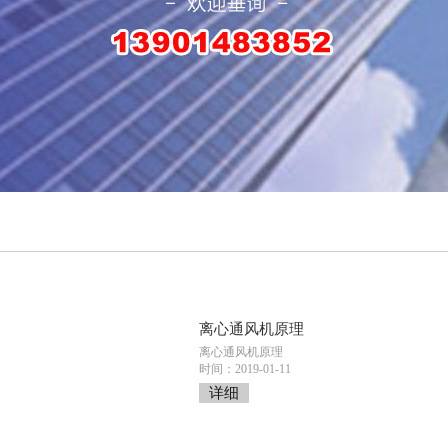
离心通风机原理
离心通风机原理
时间：2019-01-11
详细