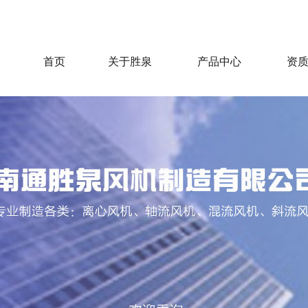
首页
关于胜泉
产品中心
资