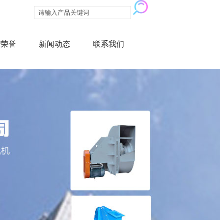
质荣誉
新闻动态
联系我们