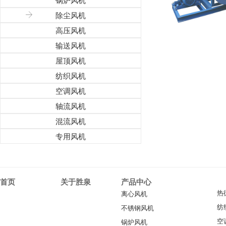
锅炉风机
除尘风机
高压风机
输送风机
屋顶风机
纺织风机
空调风机
轴流风机
混流风机
专用风机
首页
关于胜泉
产品中心
热
离心风机
纺
不锈钢风机
空
锅炉风机