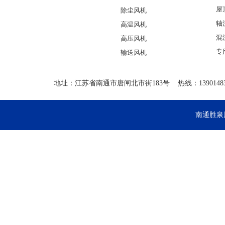
屋
除尘风机
轴
高温风机
混
高压风机
专
输送风机
地址：江苏省南通市唐闸北市街183号 热线：13901483852 
南通胜泉